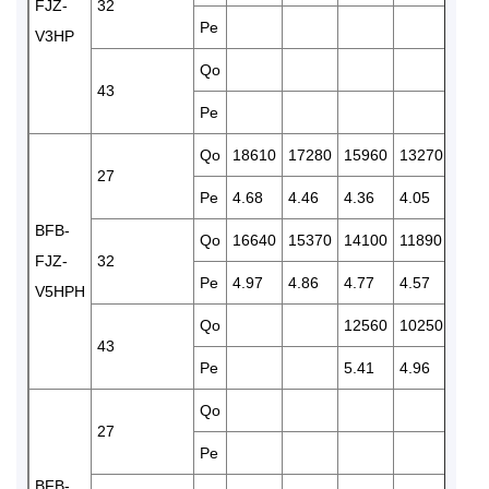
FJZ-
32
Pe
4.31
V3HP
Qo
43
Pe
Qo
18610
17280
15960
13270
110
27
Pe
4.68
4.46
4.36
4.05
3.81
BFB-
Qo
16640
15370
14100
11890
103
FJZ-
32
Pe
4.97
4.86
4.77
4.57
3.99
V5HPH
Qo
12560
10250
879
43
Pe
5.41
4.96
4.46
Qo
121
27
Pe
5.15
BFB-