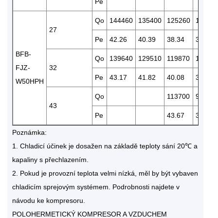
Pe
Qo
144460
135400
125260
10549
27
Pe
42.26
40.39
38.34
34.72
BFB-
Qo
139640
129510
119870
10212
FJZ-
32
Pe
43.17
41.82
40.08
36.38
W50HPH
Qo
113700
95580
43
Pe
43.67
39.77
Poznámka:
1. Chladicí účinek je dosažen na základě teploty sání 20℃ a
kapaliny s přechlazením.
2. Pokud je provozní teplota velmi nízká, měl by být vybaven
chladicím sprejovým systémem. Podrobnosti najdete v
návodu ke kompresoru.
POLOHERMETICKÝ KOMPRESOR A VZDUCHEM