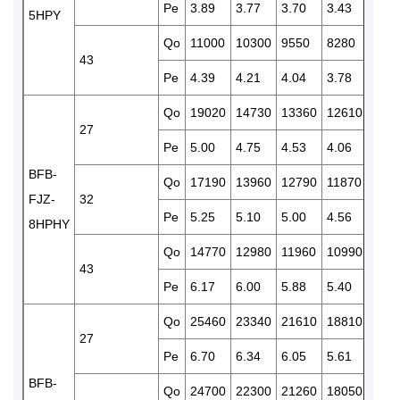
Pe
3.89
3.77
3.70
3.43
2.96
5HPY
Qo
11000
10300
9550
8280
639
43
Pe
4.39
4.21
4.04
3.78
3.21
Qo
19020
14730
13360
12610
110
27
Pe
5.00
4.75
4.53
4.06
3.16
BFB-
Qo
17190
13960
12790
11870
102
FJZ-
32
Pe
5.25
5.10
5.00
4.56
4.19
8HPHY
Qo
14770
12980
11960
10990
908
43
Pe
6.17
6.00
5.88
5.40
4.92
Qo
25460
23340
21610
18810
158
27
Pe
6.70
6.34
6.05
5.61
5.06
BFB-
Qo
24700
22300
21260
18050
147