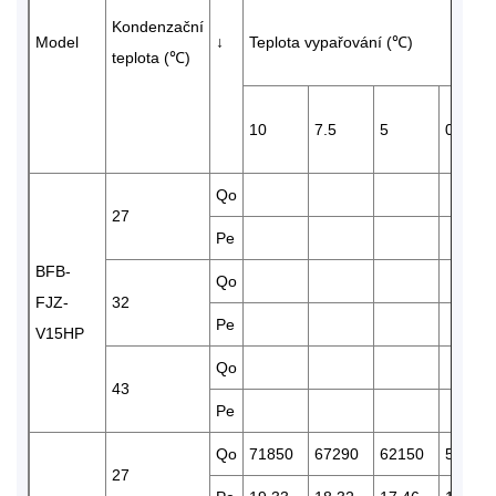
Kondenzační
Model
↓
Teplota vypařování (℃)
teplota (℃)
10
7.5
5
0
Qo
27
Pe
BFB-
Qo
FJZ-
32
Pe
V15HP
Qo
43
Pe
Qo
71850
67290
62150
52250
27