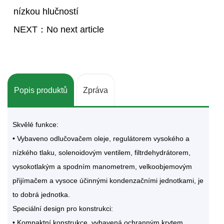
nízkou hlučností
NEXT：No next article
Popis produktů
Zpráva
Skvělé funkce:
• Vybaveno odlučovačem oleje, regulátorem vysokého a
nízkého tlaku, solenoidovým ventilem, filtrdehydrátorem,
vysokotlakým a spodním manometrem, velkoobjemovým
přijímačem a vysoce účinnými kondenzačními jednotkami, je
to dobrá jednotka.
Speciální design pro konstrukci:
• Kompaktní konstrukce, vybavená ochranným krytem, ​​