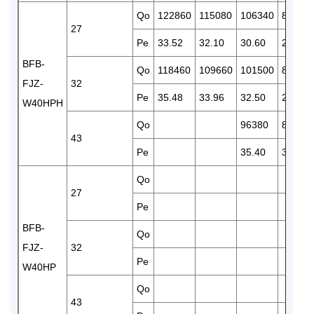
Qo
122860
115080
106340
89420
27
Pe
33.52
32.10
30.60
28.54
BFB-
Qo
118460
109660
101500
86390
FJZ-
32
Pe
35.48
33.96
32.50
29.38
W40HPH
Qo
96380
80850
43
Pe
35.40
32.11
Qo
27
Pe
BFB-
Qo
FJZ-
32
Pe
W40HP
Qo
43