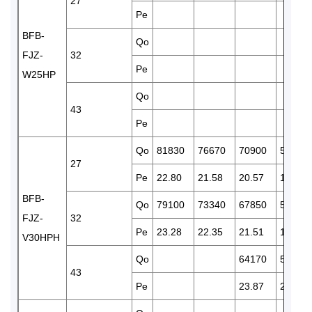
27
Pe
BFB-
Qo
FJZ-
32
Pe
W25HP
Qo
43
Pe
Qo
81830
76670
70900
59580
27
Pe
22.80
21.58
20.57
18.69
BFB-
Qo
79100
73340
67850
57680
FJZ-
32
Pe
23.28
22.35
21.51
19.58
V30HPH
Qo
64170
53830
43
Pe
23.87
21.62