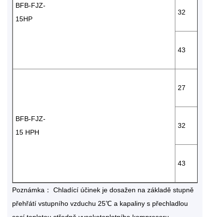
BFB-FJZ-
32
15HP
43
27
BFB-FJZ-
32
15 HPH
43
Poznámka： Chladící účinek je dosažen na základě stupně
přehřátí vstupního vzduchu 25℃ a kapaliny s přechladlou
sací teplotou středně vysokoteplotního kompresoru.