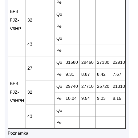
Pe
7.52
BFB-
Qo
166
FJZ-
32
Pe
7.95
V6HP
Qo
43
Pe
Qo
31580
29460
27330
22910
191
27
Pe
9.31
8.87
8.42
7.67
7.01
BFB-
Qo
29740
27710
25720
21310
179
FJZ-
32
Pe
10.04
9.54
9.03
8.15
7.41
V9HPH
Qo
153
43
Pe
8.47
Poznámka: