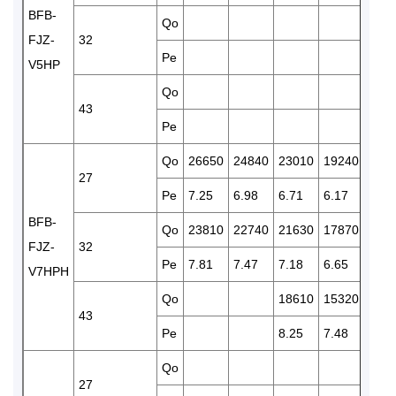
BFB-
Qo
144
FJZ-
32
Pe
6.36
V5HP
Qo
43
Pe
Qo
26650
24840
23010
19240
160
27
Pe
7.25
6.98
6.71
6.17
5.72
BFB-
Qo
23810
22740
21630
17870
150
FJZ-
32
Pe
7.81
7.47
7.18
6.65
6.01
V7HPH
Qo
18610
15320
128
43
Pe
8.25
7.48
6.75
Qo
176
27