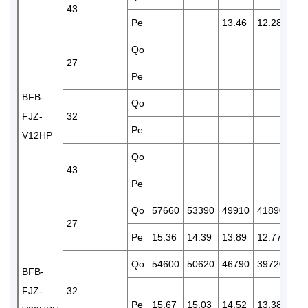
43
Pe
13.46
12.28
11.
Qo
33
27
Pe
12.
BFB-
Qo
31
FJZ-
32
Pe
13.
V12HP
Qo
43
Pe
Qo
57660
53390
49910
41890
35
27
Pe
15.36
14.39
13.89
12.77
11.
Qo
54600
50620
46790
39720
33
BFB-
FJZ-
32
Pe
15.67
15.03
14.52
13.38
12.