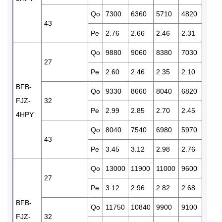
Qo
7300
6360
5710
4820
391
43
Pe
2.76
2.66
2.46
2.31
1.99
Qo
9880
9060
8380
7030
613
27
Pe
2.60
2.46
2.35
2.10
1.97
BFB-
Qo
9330
8660
8040
6820
555
FJZ-
32
Pe
2.99
2.85
2.70
2.45
2.20
4HPY
Qo
8040
7540
6980
5970
487
43
Pe
3.45
3.12
2.98
2.76
2.54
Qo
13000
11900
11000
9600
782
27
Pe
3.12
2.96
2.82
2.68
2.45
BFB-
Qo
11750
10840
9900
9100
729
FJZ-
32