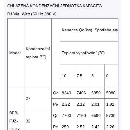
CHLAZENÁ KONDENZAČNÍ JEDNOTKA KAPACITA
R134a Watt (50 Hz 380 V)
Kapacita Qo(kw) Spotřeba energie 
Kondenzační
Model
↓
Teplota vypařování (℃)
teplota (℃)
10
7.5
5
0
-5
Qo
8240
7406
6950
5980
561
27
Pe
2.22
2.12
2.01
1.92
1.68
BFB-
Qo
7700
7160
6590
5730
431
FJZ-
32
Pe
259
2.52
2.42
2.26
1.96
3HPY