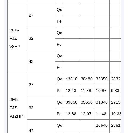
Qo
23
27
Pe
9.4
BFB-
Qo
22
FJZ-
32
Pe
9.8
V8HP
Qo
43
Pe
Qo
43610
38480
33350
28320
24
27
Pe
12.43
11.88
10.86
9.83
8.9
BFB-
Qo
39860
35650
31340
27130
22
FJZ-
32
Pe
12.68
12.07
11.48
10.38
9.4
V12HPH
Qo
26640
23610
20
43