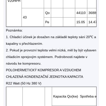
V20HPH
Qo
44110
36880
31
43
Pe
15.05
14.47
13.
Poznámka:
1. Chladicí účinek je dosažen na základě teploty sání 20℃ a
kapaliny s přechlazením.
2. Pokud je provozní teplota velmi nízká, měl by být vybaven
chladicím sprejovým systémem. Podrobnosti najdete v
návodu ke kompresoru.
POLOHERMETICKÝ KOMPRESOR A VZDUCHEM
CHLAZENÁ KONDENZAČNÍ JEDNOTKA KAPACITA
R22 Watt (50 Hz 380 V)
Kapacita Qo(kw) Spotřeba energie