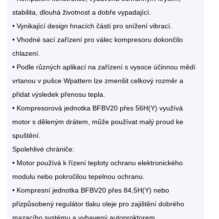
stabilita, dlouhá životnost a dobře vypadající.
• Vynikající design hnacích částí pro snížení vibrací.
• Vhodné sací zařízení pro válec kompresoru dokončilo
chlazení.
• Podle různých aplikací na zařízení s vysoce účinnou mědí
vrtanou v pušce Wpattern lze zmenšit celkový rozměr a
přidat výsledek přenosu tepla.
• Kompresorová jednotka BFBV20 přes 56H(Y) využívá
motor s děleným drátem, může používat malý proud ke
spuštění.
Spolehlivé chrániče:
• Motor používá k řízení teploty ochranu elektronického
modulu nebo pokročilou tepelnou ochranu.
• Kompresní jednotka BFBV20 přes 84,5H(Y) nebo
přizpůsobený regulátor tlaku oleje pro zajištění dobrého
mazacího systému a vybavený autoproktorem