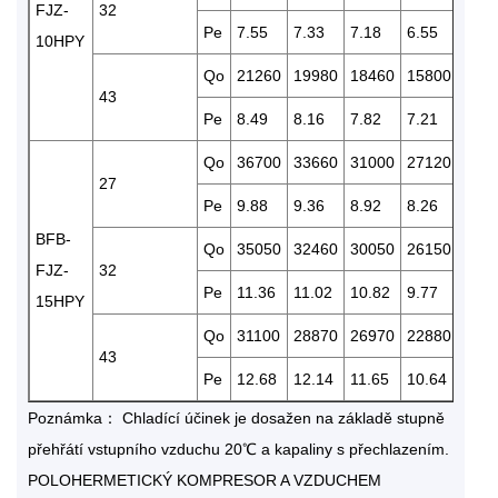
FJZ-
32
Pe
7.55
7.33
7.18
6.55
5.70
10HPY
Qo
21260
19980
18460
15800
129
43
Pe
8.49
8.16
7.82
7.21
6.66
Qo
36700
33660
31000
27120
227
27
Pe
9.88
9.36
8.92
8.26
7.42
BFB-
Qo
35050
32460
30050
26150
211
FJZ-
32
Pe
11.36
11.02
10.82
9.77
8.86
15HPY
Qo
31100
28870
26970
22880
185
43
Pe
12.68
12.14
11.65
10.64
9.41
Poznámka： Chladící účinek je dosažen na základě stupně
přehřátí vstupního vzduchu 20℃ a kapaliny s přechlazením.
POLOHERMETICKÝ KOMPRESOR A VZDUCHEM