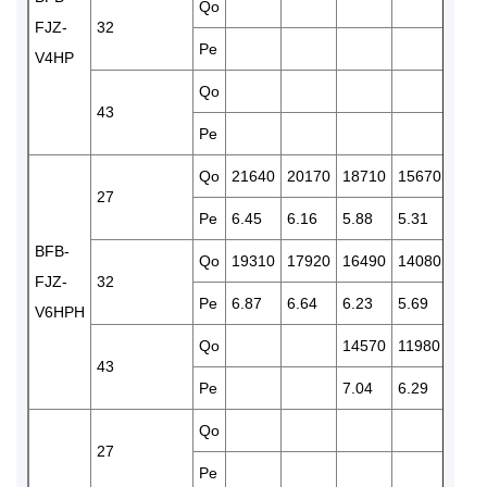
Qo
114
FJZ-
32
Pe
5.37
V4HP
Qo
43
Pe
Qo
21640
20170
18710
15670
131
27
Pe
6.45
6.16
5.88
5.31
4.81
BFB-
Qo
19310
17920
16490
14080
122
FJZ-
32
Pe
6.87
6.64
6.23
5.69
5.06
V6HPH
Qo
14570
11980
103
43
Pe
7.04
6.29
506
Qo
152
27
Pe
6.06