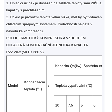
1. Chladicí účinek je dosažen na základě teploty sání 20℃ a
kapaliny s přechlazením.
2. Pokud je provozní teplota velmi nízká, měl by být vybaven
chladicím sprejovým systémem. Podrobnosti najdete v
návodu ke kompresoru.
POLOHERMETICKÝ KOMPRESOR A VZDUCHEM
CHLAZENÁ KONDENZAČNÍ JEDNOTKA KAPACITA
R22 Watt (50 Hz 380 V)
Kapacita Qo(kw) Spotřeba energie
Kondenzační
Model
↓
Teplota vypařování (℃)
teplota (℃)
10
7.5
5
0
-5