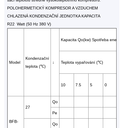
POLOHERMETICKÝ KOMPRESOR A VZDUCHEM
CHLAZENÁ KONDENZAČNÍ JEDNOTKA KAPACITA
R22 Watt (50 Hz 380 V)
Kapacita Qo(kw) Spotřeba energie P
Kondenzační
Model
↓
Teplota vypařování (℃)
teplota (℃)
10
7.5
5
0
-5
Qo
104
27
Pe
4.11
BFB-
Qo
979