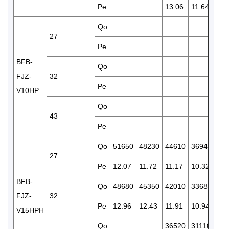
Pe
13.06
11.64
10.
Qo
27
27
Pe
10.
BFB-
Qo
25
FJZ-
32
Pe
11.
V10HP
Qo
43
Pe
Qo
51650
48230
44610
36940
30
27
Pe
12.07
11.72
11.17
10.32
8.5
BFB-
Qo
48680
45350
42010
33680
28
FJZ-
32
Pe
12.96
12.43
11.91
10.94
10.
V15HPH
Qo
36520
31110
25