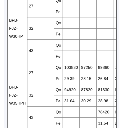
Qo
27
Pe
BFB-
Qo
FJZ-
32
Pe
W30HP
Qo
43
Pe
Qo
103830
97250
89860
75570
27
Pe
29.39
28.15
26.84
25.03
BFB-
Qo
94920
87820
81330
69220
FJZ-
32
Pe
31.64
30.29
28.98
26.19
W35HPH
Qo
78420
62350
43
Pe
31.54
28.76