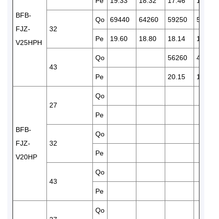
Pe
19.33
18.32
17.46
15.85
BFB-
Qo
69440
64260
59250
50460
FJZ-
32
Pe
19.60
18.80
18.14
16.61
V25HPH
Qo
56260
47091
43
Pe
20.15
18.33
Qo
27
Pe
BFB-
Qo
FJZ-
32
Pe
V20HP
Qo
43
Pe
Qo