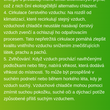
což z nich činí ekologičtější alternativu chlazení.
4. Cirkulace čerstvého vzduchu: Na rozdíl od
klimatizací, které recirkulují stejný vzduch,
vzduchové chladiče neustále nasávají čerstvý
vzduch zvenčí a ochlazují ho odpařovacím
procesem. Tato nepřetržitá cirkulace pomáhá zlepšit
kvalitu vnitřního vzduchu snížením znečišťujících
látek, prachu a pachů.
5. Zvlhčování: Když vzduch prochází navlhčenými
podložkami nebo filtry, nabírá vlhkost, která dodává
vlhkost do místnosti. To může být prospěšné v
suchém podnebí nebo během horkého léta, kdy je
vzduch suchý. Vzduchové chladiče mohou pomoci
zmírnit suchou pokožku, suché oči a dýchací potíže
způsobené příliš suchým vzduchem.