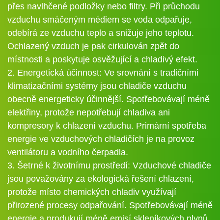
přes navlhčené podložky nebo filtry. Při průchodu
vzduchu smáčeným médiem se voda odpařuje,
odebírá ze vzduchu teplo a snižuje jeho teplotu.
Ochlazený vzduch je pak cirkulován zpět do
místnosti a poskytuje osvěžující a chladivý efekt.
2. Energetická účinnost: Ve srovnání s tradičními
klimatizačními systémy jsou chladiče vzduchu
obecně energeticky účinnější. Spotřebovávají méně
elektřiny, protože nepotřebují chladiva ani
kompresory k chlazení vzduchu. Primární spotřeba
energie ve vzduchových chladičích je na provoz
ventilátoru a vodního čerpadla.
3. Šetrné k životnímu prostředí: Vzduchové chladiče
jsou považovány za ekologická řešení chlazení,
protože místo chemických chladiv využívají
přirozené procesy odpařování. Spotřebovávají méně
energie a produkují méně emisí skleníkových plynů,