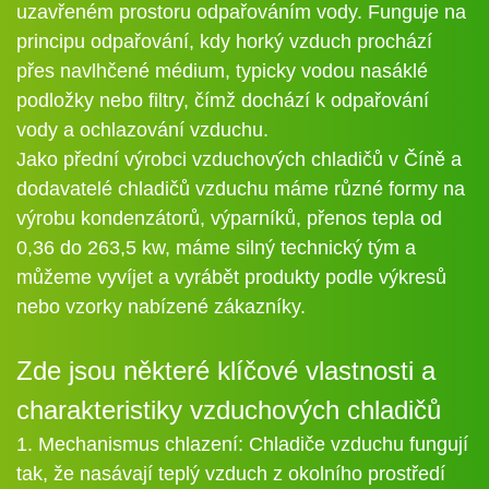
uzavřeném prostoru odpařováním vody. Funguje na
principu odpařování, kdy horký vzduch prochází
přes navlhčené médium, typicky vodou nasáklé
podložky nebo filtry, čímž dochází k odpařování
vody a ochlazování vzduchu.
Jako přední výrobci vzduchových chladičů v Číně a
dodavatelé chladičů vzduchu máme různé formy na
výrobu kondenzátorů, výparníků, přenos tepla od
0,36 do 263,5 kw, máme silný technický tým a
můžeme vyvíjet a vyrábět produkty podle výkresů
nebo vzorky nabízené zákazníky.
Zde jsou některé klíčové vlastnosti a
charakteristiky vzduchových chladičů
1. Mechanismus chlazení: Chladiče vzduchu fungují
tak, že nasávají teplý vzduch z okolního prostředí