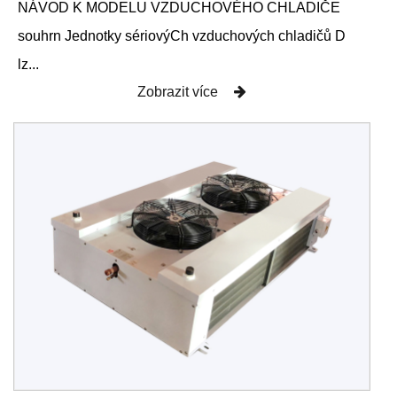
NÁVOD K MODELU VZDUCHOVÉHO CHLADIČE
souhrn Jednotky sériovýCh vzduchových chladičů D
lz...
Zobrazit více