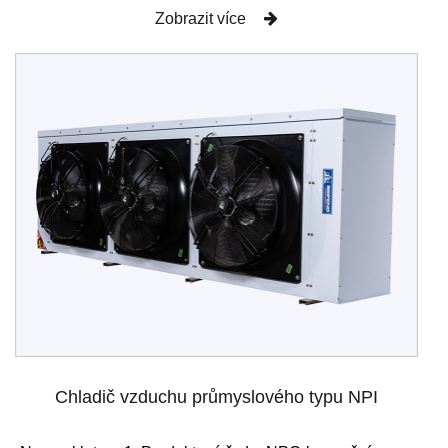
Zobrazit více
Chladič vzduchu průmyslového typu NPI