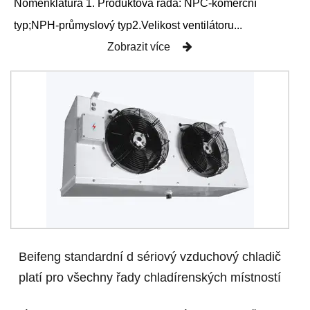
Nomenklatura 1. Produktová řada: NPC-komerční
typ;NPH-průmyslový typ2.Velikost ventilátoru...
Zobrazit více
Beifeng standardní d sériový vzduchový chladič
platí pro všechny řady chladírenských místností