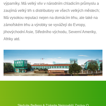
výparníky. Má velký vliv v národním chladicím průmyslu a
zaujímá velký trh s distributory ve všech velkých městech;
Má vysokou reputaci nejen na domácím trhu, ale také na
zámořském trhu a výrobky se vyvážejí do Evropy,
jihovýchodní Asie, Středního východu, Severní Ameriky,
Afriky atd.
Sledujte Beifeng A Získejte Nejnovější Zprávy O