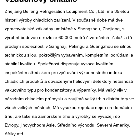
Zhejiang Beifeng Refrigeration Equipment Co., Ltd. má 35letou
historii výroby chladicích zařízení. V současné době má dvě
zpracovatelské základny umístěné v Shengzhou, Zhejiang, s
výrobní budovou o rozloze 60 000 metrů čtverečních. Založila tři
prodejní společnosti v Šanghaji, Pekingu a Guangzhou se silnou
technickou silou, pokročilým vybavením, kompletními odrůdami a
stabilní kvalitou. Společnost disponuje vysoce kvalitním
inspekčním střediskem pro zjišťování výkonnostního indexu
chladicích produktů a dováženými heliovými detektory netěsností
vakuového typu pro kondenzátory a výparníky. Má velký vliv v
národním chladicím průmyslu a zaujímá velký trh s distributory ve
všech velkých městech; Má vysokou reputaci nejen na domácím
trhu, ale také na zámořském trhu a výrobky se vyvážejí do
Evropy, jihovýchodní Asie, Středního východu, Severní Ameriky,
Afriky atd.